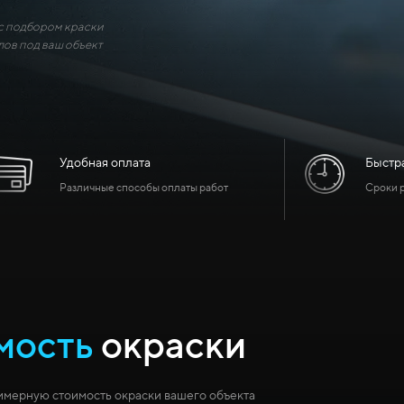
 подбором краски
лов под ваш объект
Удобная оплата
Быстра
Различные способы оплаты работ
Сроки р
мость
окраски
имерную стоимость окраски вашего объекта