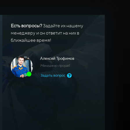
Есть вопросы?
Задайте их нашему
Укажите площадь окрашивания
менеджеру и он ответит на них в
ближайшее время!
*Этот шаг можно пропустить
Алексей Трофимов
Менеджер-прораб
Задать вопрос