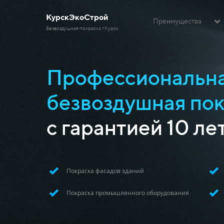
КурскЭкоСтрой
Преимущества
Безвоздушная покраска г.Курск
Профессиональн
безвоздушная по
с гарантией 10 ле
Покраска фасадов зданий
Покраска промышленного оборудования