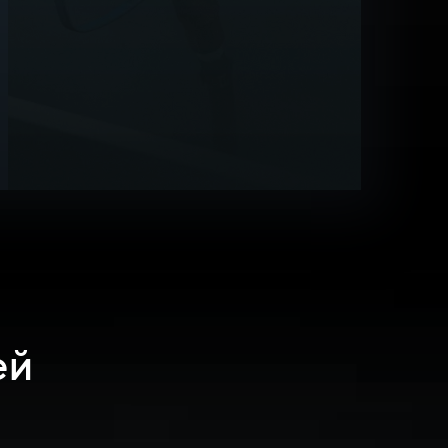
25%
ей