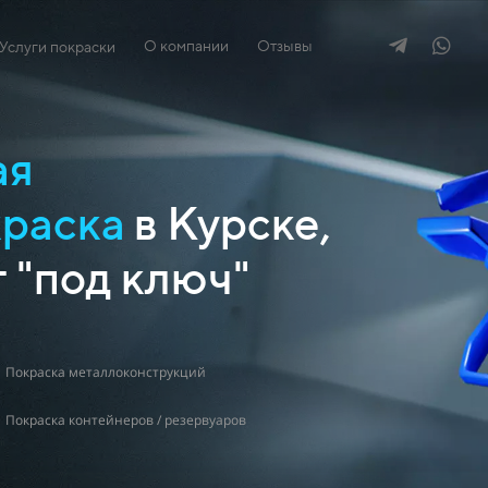
О компании
Отзывы
Услуги покраски
ая
краска
в Курске,
т "под ключ"
Покраска металлоконструкций
Покраска контейнеров / резервуаров