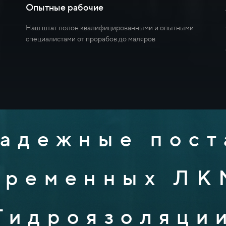
Опытные рабочие
Наш штат полон квалифицированными и опытными
специалистами от прорабов до маляров
адежные пос
временных ЛК
Гидроязоляци