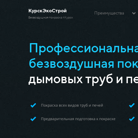
КурскЭкоСтрой
Преимущества
Безвоздушная покраска г.Курск
Профессиональн
безвоздушная по
дымовых труб и п
Покраска всех видов труб и печей
Предварительная подготовка к покраске