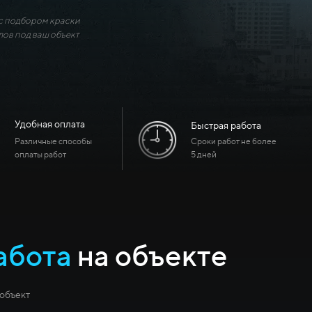
 подбором краски
лов под ваш объект
Удобная оплата
Быстрая работа
Различные способы
Сроки работ не более
оплаты работ
5 дней
абота
на объекте
объект